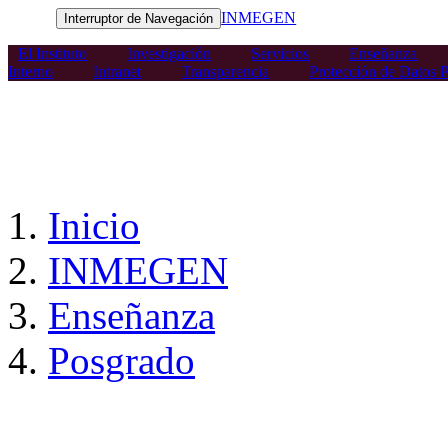
INMEGEN
Interruptor de Navegación
El Instituto
Investigación
Servicios
Enseñanza
Interno
Intranet
Transparencia
Protección de Datos P
Inicio
INMEGEN
Enseñanza
Posgrado